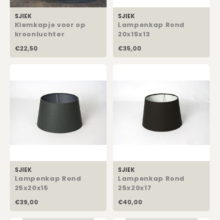
Eetkamerstoelen
Kussens Roze
Kaarsen
SJIEK
SJIEK
Rechthoekige Lampenkappen
Klemkapje voor op
Lampenkap Rond
Barkrukken
Kussens Goud
Dienbladen / Schalen
kroonluchter
20x15x13
Schuine Lampenkappen
€22,50
€35,00
Banken
Kussens Grijs
Kunstbloemen
Pet Lampenkappen
TV Kasten
Kussens Blauw
Plaids
SALE Lampenkappen
Kasten op Maat
Kussens Groen
Wand Schilderijen
Kussens SALE
Zuilen
Spiegels
SJIEK
SJIEK
Asleigh & Burwood
Lampenkap Rond
Lampenkap Rond
25x20x15
25x20x17
Onderhoudsmiddelen
€39,00
€40,00