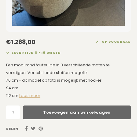
Eetkamerstoelen
Rechthoekige Lampenkappen
Kussens Roze
Kaarsen
Barkrukken
Schuine Lampenkappen
Kussens Goud
Dienbladen / Schalen
Banken
Pet Lampenkappen
Kussens Grijs
Kunstbloemen
€1.268,00
OP VOORRAAD
TV Kasten
SALE Lampenkappen
Kussens Blauw
Plaids
LEVERTIJD 8 -10 WEKEN
Kasten op Maat
Kussens Groen
Wand Schilderijen
Een mooi rond fauteuiltje in 3 verschillende maten te
verkrijgen. Verschillende stoffen mogelijk.
Kussens SALE
Zuilen
76 cm - dit model op foto is mogelijk met hocker
94 cm
Spiegels
112 cm
Lees meer
Asleigh & Burwood
Toevoegen aan winkelwagen
Onderhoudsmiddelen
DELEN: