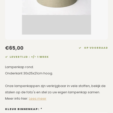
Eetkamerstoelen
Rechthoekige Lampenkappen
Kussens Roze
Kaarsen
Barkrukken
Schuine Lampenkappen
Kussens Goud
Dienbladen / Schalen
Banken
Pet Lampenkappen
Kussens Grijs
Kunstbloemen
TV Kasten
SALE Lampenkappen
Kussens Blauw
Plaids
€65,00
OP VOORRAAD
Kasten op Maat
Kussens Groen
Wand Schilderijen
LEVERTIJD : +/- 1 WEEK
Kussens SALE
Zuilen
Lampenkap rond.
Onderkant 30x25x21cm hoog.
Spiegels
Onze lampenkappen zijn verkrijgbaar in vele stoffen, bekijk de
Asleigh & Burwood
stalen op de foto's en stel zo uw eigen lampenkap samen.
Meer info hier:
Lees meer
Onderhoudsmiddelen
KLEUR BINNENKAP:
*