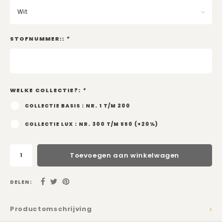
Kadobon
Wit
STOFNUMMER::
*
WELKE COLLECTIE?:
*
COLLECTIE BASIS : NR. 1 T/M 200
COLLECTIE LUX : NR. 300 T/M 550 (+20%)
Toevoegen aan winkelwagen
DELEN:
Productomschrijving