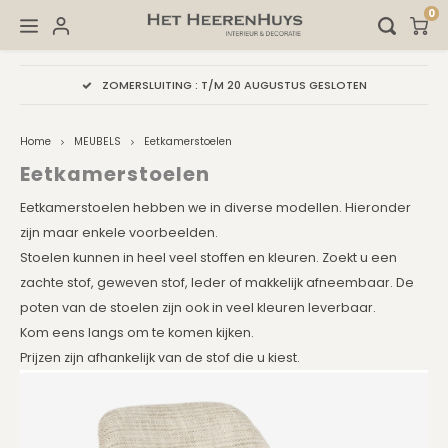
0
Hoofdmenu / lampenkappen
Hoofdmenu / kussens sjiek
Hoofdmenu / accessoires
Hoofdmenu / verlichting
Hoofdmenu / stoffering
Hoofdmenu / meubels
ZOMERSLUITING : T/M 20 AUGUSTUS GESLOTEN
LAMPENKAPPEN
KUSSENS SJIEK
ACCESSOIRES
VERLICHTING
STOFFERING
MEUBELS
Home
MEUBELS
Eetkamerstoelen
Salontafels
Lampenvoeten
Info en Stalen voor lampenkappen
Kussens Champagne
LEDEREN Accessoires
Vloerkleden
Onde
Eetkamerstoelen
Eetkamerstoelen hebben we in diverse modellen. Hieronder
Hockers
Vloerlampen
Cilinder Lampenkappen
Kussens Bruin / Brons / Koper
SALE Accessoires
Gordijnen
zijn maar enkele voorbeelden.
Stoelen kunnen in heel veel stoffen en kleuren. Zoekt u een
Bijzettafels
Hanglampen
Dubbele Lampenkappen
Kussens Taupe
Kaarshouders
Behang
zachte stof, geweven stof, leder of makkelijk afneembaar. De
poten van de stoelen zijn ook in veel kleuren leverbaar.
Wandtafel
Wandlampen / Plafondlampen
Hang Lampenkappen
Kussens Zwart / Champagne
Decoratie
Vouwgordijnen
Kom eens langs om te komen kijken.
Prijzen zijn afhankelijk van de stof die u kiest.
Fauteuils
Ophangsystemen
Ovale lampenkappen
Kussens Oranje, Bordeaux, Oker
Ornamenten op voet
Bamboe Vouw- Rolgordijn
Eettafels
Ronde Lampenkappen
Kussens Off White
Vazen
Houten Jaloezieën