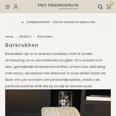
0
Hoofdmenu / lampenkappen
Hoofdmenu / kussens sjiek
Hoofdmenu / accessoires
Hoofdmenu / verlichting
Hoofdmenu / stoffering
Hoofdmenu / meubels
ZOMERSLUITING : T/M 20 AUGUSTUS GESLOTEN
LAMPENKAPPEN
KUSSENS SJIEK
ACCESSOIRES
VERLICHTING
STOFFERING
MEUBELS
Home
MEUBELS
Barkrukken
Salontafels
Lampenvoeten
Info en Stalen voor lampenkappen
Kussens Champagne
LEDEREN Accessoires
Vloerkleden
Onde
Barkrukken
Barkrukken zijn er in diverse modellen, met of zonder
Hockers
Vloerlampen
Cilinder Lampenkappen
Kussens Bruin / Brons / Koper
SALE Accessoires
Gordijnen
armleuning, en in verschillende hoogtes. Of u nu kiest voor
leer, gemakkelijk afneembare stoffen, of een luxe uitstraling
Bijzettafels
Hanglampen
Dubbele Lampenkappen
Kussens Taupe
Kaarshouders
Behang
met velour, wij hebben het allemaal. In onze winkel staan we
klaar om u te voorzien van persoonlijk advies, zodat u de
Wandtafel
Wandlampen / Plafondlampen
Hang Lampenkappen
Kussens Zwart / Champagne
Decoratie
Vouwgordijnen
perfecte barkruk vindt die bij uw stijl en wensen past.
Fauteuils
Ophangsystemen
Ovale lampenkappen
Kussens Oranje, Bordeaux, Oker
Ornamenten op voet
Bamboe Vouw- Rolgordijn
Eettafels
Ronde Lampenkappen
Kussens Off White
Vazen
Houten Jaloezieën