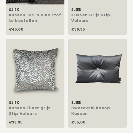
Eetkamerstoelen
Rechthoekige Lampenkappen
Kussens Roze
Kaarsen
SJIEK
SJIEK
Kussen Los in elke stof
Kussen Grijs Stip
Barkrukken
Schuine Lampenkappen
Kussens Goud
Dienbladen / Schalen
te bestellen
Velours
€45,00
€39,95
Banken
Pet Lampenkappen
Kunstbloemen
Kussens Grijs
TV Kasten
SALE Lampenkappen
Plaids
Kussens Blauw
Kasten op Maat
Wand Schilderijen
Kussens Groen
Zuilen
Kussens SALE
Spiegels
SJIEK
SJIEK
Asleigh & Burwood
Kussen Zilver grijs
Swarovski Knoop
Stip Velours
Kussen
Onderhoudsmiddelen
€39,95
€55,00