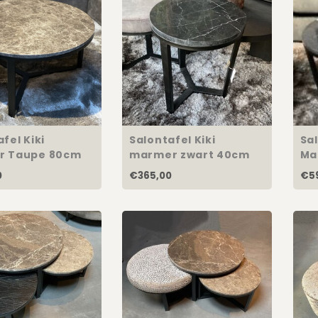
fel Kiki
Salontafel Kiki
Sal
r Taupe 80cm
marmer zwart 40cm
Ma
0
€365,00
€5