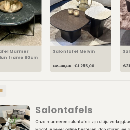
afel Marmer
Salontafel Melvin
Sal
dun frame 80cm
0
€1.295,00
€31
€2.138,00
Salontafels
Onze marmeren salontafels zijn altijd verkrijgbaa
Mocht je liever online bestellen, dan sturen we