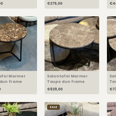
00
€275,00
€4
afel Marmer
Salontafel Marmer
Sa
dun frame
Taupe dun frame
Ta
60cm
80
0
€629,00
€73
SALE