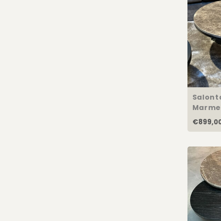
Salonta
Marme
€899,0