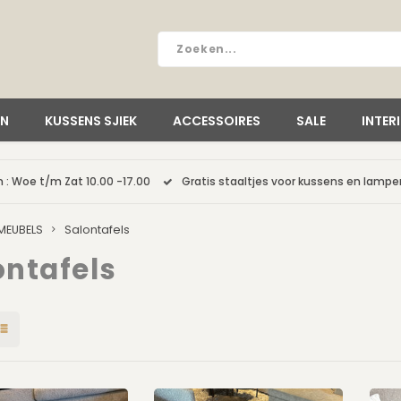
EN
KUSSENS SJIEK
ACCESSOIRES
SALE
INTER
 : Woe t/m Zat 10.00 -17.00
Gratis staaltjes voor kussens en lamp
MEUBELS
Salontafels
ontafels