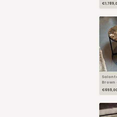
€1.789,
Salont
Brown 
60cm
€659,0