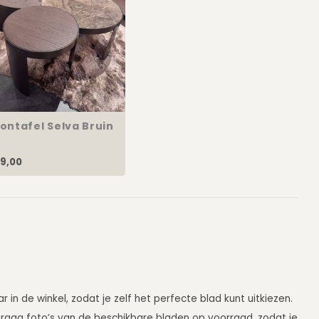
ontafel Selva Bruin
9,00
r in de winkel, zodat je zelf het perfecte blad kunt uitkiezen.
 graag foto’s van de beschikbare bladen op voorraad, zodat je