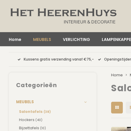
Home
MEUBELS
VERLICHTING
LAMPENKAPP
Kussens gratis verzending vanaf €75,-
Openingstijden
Home
Categorieën
Sal
MEUBELS
Salontafels
(38)
Hockers
(40)
Bijzettafels
(10)