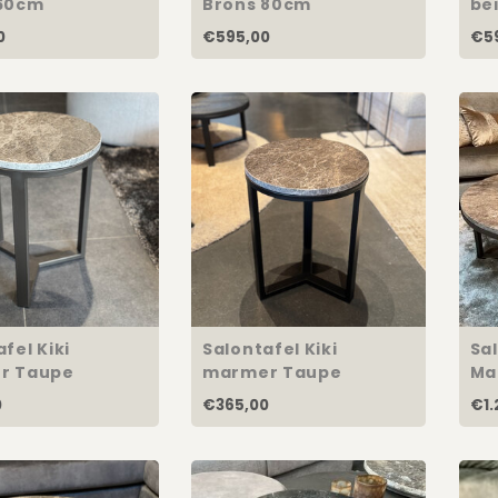
 60cm
Brons 80cm
bei
on
0
€595,00
€5
fel Kiki
Salontafel Kiki
Sal
r Taupe
marmer Taupe
Ma
0
€365,00
€1.