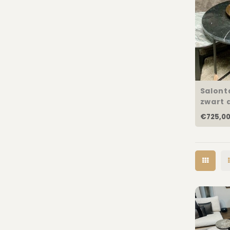
Salont
zwart 
€725,0