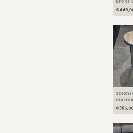
Brons
€449,0
Salonta
marme
€365,0