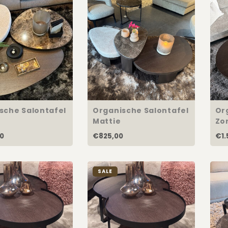
sche Salontafel
Organische Salontafel
Or
Mattie
Zo
00
€825,00
€1.
SALE