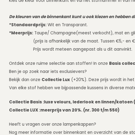
Kies de kleur voor binnenkant en vul het stofnummer in van he
De kleuren van de binnenkant kunt u ook kiezen en hebben di
*Standaardprijs:
Wit en Transparant.
*Meerprijs:
Taupe/ Champagne(meest verkocht), mat en gli
(prijs is afhankelijk van de maat. Tussen €5,- en €
Prijs wordt meteen aangepast als u dit aanvinkt.
Ontdek onze ruime selectie aan stoffen! In onze
Basis collec
Ben je op zoek naar iets exclusievers?
Bekijk dan onze
Collectie Lux
(+20%). Deze prijs wordt in het
Van elke stof hebben we bijpassende kussens in diverse mat
Collectie Basis :
luxe velours, lederlook en linnen/katoen (
Collectie LUX :
meerprijs van 20%. (nr. 300 t/m 550)
Heeft u vragen over onze lampenkappen?
Nog meer informatie over binnenkant en overzicht van de stal