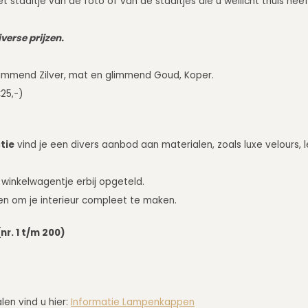
t staaltje van de foto of van de staaltjes die u wellicht thuis he
verse prijzen.
mmend Zilver, mat en glimmend Goud, Koper.
25,-)
tie
vind je een divers aanbod aan materialen, zoals luxe velours, l
 winkelwagentje erbij opgeteld.
en om je interieur compleet te maken.
nr. 1 t/m 200)
en vind u hier:
Informatie Lampenkappen