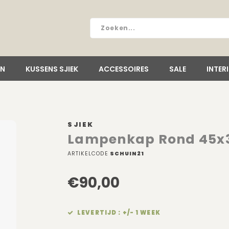
EN
KUSSENS SJIEK
ACCESSOIRES
SALE
INTER
SJIEK
Lampenkap Rond 45x
ARTIKELCODE
SCHUIN21
€90,00
LEVERTIJD : +/- 1 WEEK