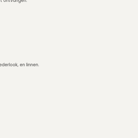
eft ontvangen.
ederlook, en linnen.