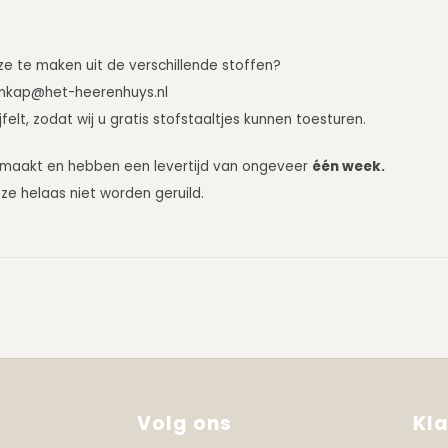
uze te maken uit de verschillende stoffen?
nkap@het-heerenhuys.nl
lt, zodat wij u gratis stofstaaltjes kunnen toesturen.
emaakt en hebben een levertijd van ongeveer
één week.
e helaas niet worden geruild.
Volg ons
Kl