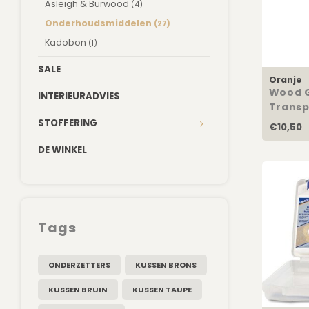
Asleigh & Burwood
(4)
Onderhoudsmiddelen
(27)
Kadobon
(1)
SALE
Oranje
Wood G
INTERIEURADVIES
Transp
STOFFERING
€10,50
DE WINKEL
Tags
ONDERZETTERS
KUSSEN BRONS
KUSSEN BRUIN
KUSSEN TAUPE