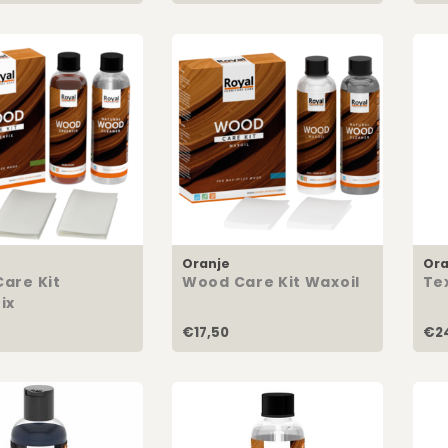
Oranje
Ora
are Kit
Wood Care Kit Waxoil
Tex
ix
€17,50
€2