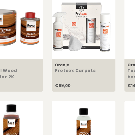
Oranje
Ora
l Wood
Protexx Carpets
Tex
tor 2K
be
€59,00
€14