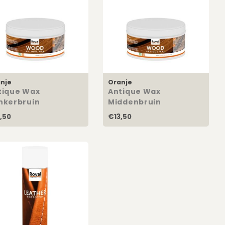
nje
Oranje
tique Wax
Antique Wax
nkerbruin
Middenbruin
,50
€13,50