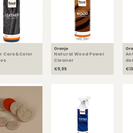
Oranje
Ora
r Care&Color
Natural Wood Power
An
oos
Cleaner
do
€9,95
€13