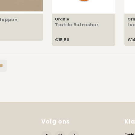
 doppen
Oranje
Ora
Textile Refresher
Le
€15,50
€14
Volg ons
Kl
Over