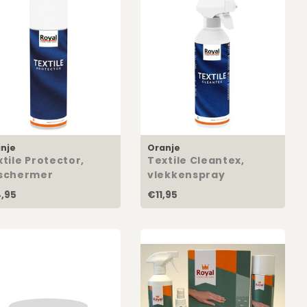
nje
Oranje
tile Protector,
Textile Cleantex,
schermer
vlekkenspray
,95
€11,95