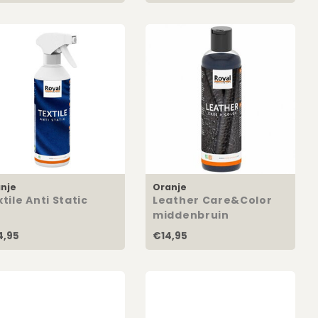
nje
Oranje
tile Anti Static
Leather Care&Color
middenbruin
4,95
€14,95