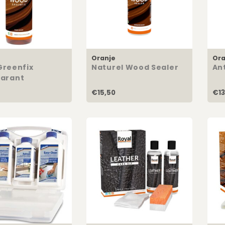
Oranje
Ora
reenfix
Naturel Wood Sealer
An
arant
€15,50
€13