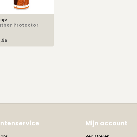
nje
ather Protector
,95
antenservice
Mijn account
 ons
Registreren