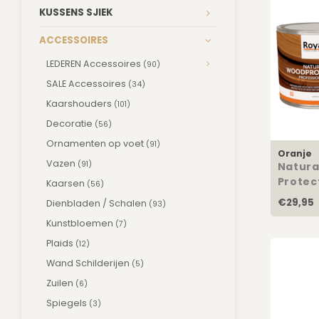
KUSSENS SJIEK
ACCESSOIRES
LEDEREN Accessoires
(90)
SALE Accessoires
(34)
Kaarshouders
(101)
Decoratie
(56)
Ornamenten op voet
(91)
Oranje
Vazen
(91)
Natura
Protec
Kaarsen
(56)
€29,95
Dienbladen / Schalen
(93)
Kunstbloemen
(7)
Plaids
(12)
Wand Schilderijen
(5)
Zuilen
(6)
Spiegels
(3)