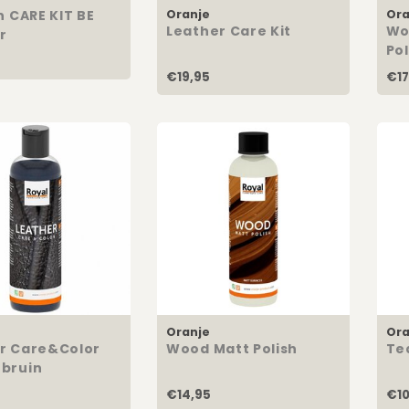
n CARE KIT BE
Oranje
Ora
Leather Care Kit
Wo
r
Pol
€19,95
€17
Oranje
Ora
r Care&Color
Wood Matt Polish
Te
bruin
€14,95
€10