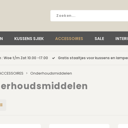
EN
KUSSENS SJIEK
ACCESSOIRES
SALE
INTER
 : Woe t/m Zat 10.00 -17.00
Gratis staaltjes voor kussens en lamp
ACCESSOIRES
Onderhoudsmiddelen
erhoudsmiddelen