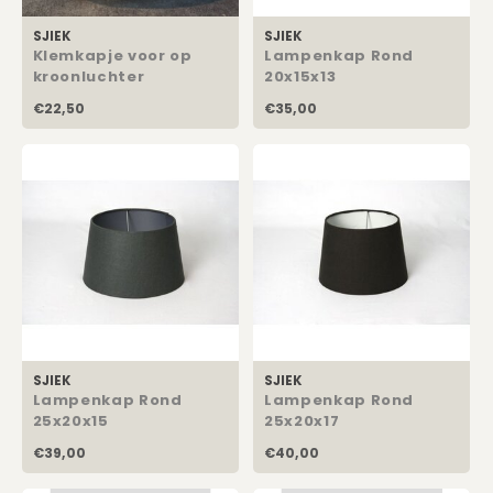
Eetkamerstoelen
Kussens Roze
Kaarsen
SJIEK
SJIEK
Rechthoekige Lampenkappen
Klemkapje voor op
Lampenkap Rond
Barkrukken
Kussens Goud
Dienbladen / Schalen
kroonluchter
20x15x13
Schuine Lampenkappen
€22,50
€35,00
Banken
Kussens Grijs
Kunstbloemen
Pet Lampenkappen
TV Kasten
Kussens Blauw
Plaids
SALE Lampenkappen
Kasten op Maat
Kussens Groen
Wand Schilderijen
Kussens SALE
Zuilen
Spiegels
SJIEK
SJIEK
Asleigh & Burwood
Lampenkap Rond
Lampenkap Rond
25x20x15
25x20x17
Onderhoudsmiddelen
€39,00
€40,00