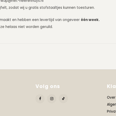
nkap@het-heerenhuys.nl
lt, zodat wij u gratis stofstaaltjes kunnen toesturen.
emaakt en hebben een levertijd van ongeveer
één week.
e helaas niet worden geruild.
Volg ons
Kl
Over
Alge
Priva