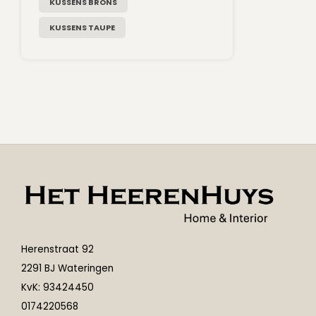
KUSSENS BRONS
KUSSENS TAUPE
Herenstraat 92
2291 BJ Wateringen
KvK: 93424450
0174220568