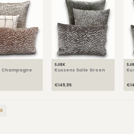
SJIEK
SJI
n Champagne
Kussens Salie Groen
Ku
€149,95
€14