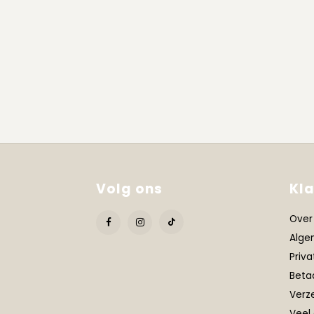
Volg ons
Kl
Over
Alge
Priva
Beta
Verz
Veel