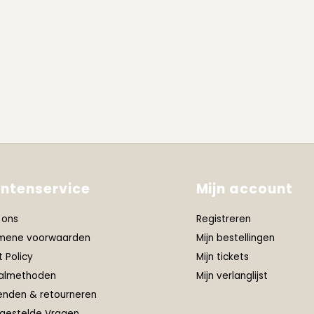
antenservice
Mijn account
 ons
Registreren
mene voorwaarden
Mijn bestellingen
t Policy
Mijn tickets
almethoden
Mijn verlanglijst
enden & retourneren
 gestelde Vragen