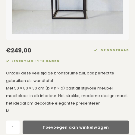
Eetkamerstoelen
Rechthoekige Lampenkappen
Kussens Roze
Kaarsen
Barkrukken
Schuine Lampenkappen
Kussens Goud
Dienbladen / Schalen
Banken
Pet Lampenkappen
Kussens Grijs
Kunstbloemen
TV Kasten
SALE Lampenkappen
Kussens Blauw
Plaids
€249,00
OP VOORRAAD
LEVERTIJD : 1 -3 DAGEN
Kasten op Maat
Kussens Groen
Wand Schilderijen
Ontdek deze veelzijdige bronsbruine zuil, ook perfect te
Kussens SALE
Zuilen
gebruiken als wandtafel.
Met 50 × 80 × 30 cm (b × h × d) past dit stijlvolle meubel
Spiegels
moeiteloos in elk interieur. Het strakke, moderne design maakt
het ideaal om decoratie elegant te presenteren.
Asleigh & Burwood
M
Onderhoudsmiddelen
Toevoegen aan winkelwagen