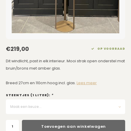
Eetkamerstoelen
Rechthoekige Lampenkappen
Kussens Roze
Kaarsen
Barkrukken
Schuine Lampenkappen
Kussens Goud
Dienbladen / Schalen
Banken
Pet Lampenkappen
Kussens Grijs
Kunstbloemen
TV Kasten
SALE Lampenkappen
Kussens Blauw
Plaids
€219,00
OP VOORRAAD
Kasten op Maat
Kussens Groen
Wand Schilderijen
Dit windlicht, past in elk interieur. Mooi strak open onderstel mat
bruin/brons met amber glas.
Kussens SALE
Zuilen
Breed 27cm en 110cm hoog incl. glas.
Lees meer
Spiegels
STEENTJES (1 LITER):
*
Asleigh & Burwood
Maak een keuze...
Onderhoudsmiddelen
Toevoegen aan winkelwagen