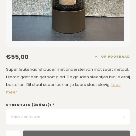
Eetkamerstoelen
Rechthoekige Lampenkappen
Kussens Roze
Kaarsen
Barkrukken
Schuine Lampenkappen
Kussens Goud
Dienbladen / Schalen
Banken
Pet Lampenkappen
Kussens Grijs
Kunstbloemen
TV Kasten
SALE Lampenkappen
Kussens Blauw
Plaids
€55,00
OP VOORRAAD
Kasten op Maat
Kussens Groen
Wand Schilderijen
Super leuke kaarshouder met onderstel van mat zwart metaal.
Hierop gaat een gerookt glad. De gouden steentjes kun je erbij
Kussens SALE
Zuilen
bestellen. Dit staat super leuk en je kaars staat stevig.
Lees
meer
Spiegels
STEENTJES (250ML):
*
Asleigh & Burwood
Maak een keuze...
Onderhoudsmiddelen