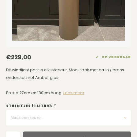
Eetkamerstoelen
Rechthoekige Lampenkappen
Kussens Roze
Kaarsen
Barkrukken
Schuine Lampenkappen
Kussens Goud
Dienbladen / Schalen
Banken
Pet Lampenkappen
Kussens Grijs
Kunstbloemen
TV Kasten
SALE Lampenkappen
Kussens Blauw
Plaids
€229,00
OP VOORRAAD
Kasten op Maat
Kussens Groen
Wand Schilderijen
Dit windlicht past in elk interieur. Mooi strak mat bruin / brons
onderstel met Amber glas.
Kussens SALE
Zuilen
Breed 27cm en 130cm hoog.
Lees meer
Spiegels
STEENTJES (1 LITER):
*
Asleigh & Burwood
Maak een keuze...
Onderhoudsmiddelen