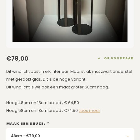
Eetkamerstoelen
Rechthoekige Lampenkappen
Kussens Roze
Kaarsen
Barkrukken
Schuine Lampenkappen
Kussens Goud
Dienbladen / Schalen
Banken
Pet Lampenkappen
Kussens Grijs
Kunstbloemen
TV Kasten
SALE Lampenkappen
Kussens Blauw
Plaids
€79,00
OP VOORRAAD
Kasten op Maat
Kussens Groen
Wand Schilderijen
Dit windlicht past in elk interieur. Mooi strak mat zwart onderstel
met gerookt glas. Dit is de hoge variant.
Kussens SALE
Zuilen
Dit windlicht is we ook een maat groter 58cm hoog.
Spiegels
Hoog 48cm en 13cm breed ; € 64,50
Hoog 58cm en 13cm breed ; €74,50
Lees meer
Asleigh & Burwood
MAAK EEN KEUZE:
*
Onderhoudsmiddelen
48cm - €79,00