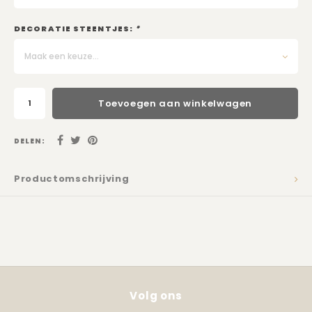
Kadobon
DECORATIE STEENTJES:
*
Maak een keuze...
Toevoegen aan winkelwagen
DELEN:
Productomschrijving
Volg ons