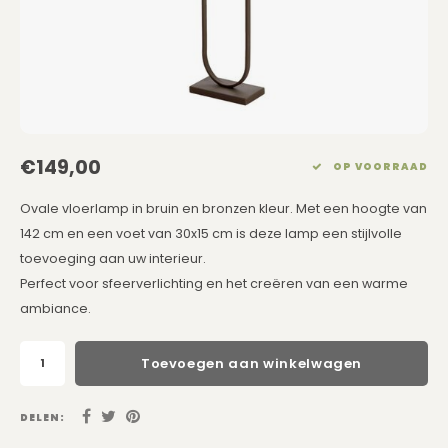
Eetkamerstoelen
Rechthoekige Lampenkappen
Kussens Roze
Kaarsen
Barkrukken
Schuine Lampenkappen
Kussens Goud
Dienbladen / Schalen
Banken
Pet Lampenkappen
Kussens Grijs
Kunstbloemen
TV Kasten
SALE Lampenkappen
Kussens Blauw
Plaids
€149,00
OP VOORRAAD
Kasten op Maat
Kussens Groen
Wand Schilderijen
Ovale vloerlamp in bruin en bronzen kleur. Met een hoogte van
142 cm en een voet van 30x15 cm is deze lamp een stijlvolle
Kussens SALE
Zuilen
toevoeging aan uw interieur.
Perfect voor sfeerverlichting en het creëren van een warme
Spiegels
ambiance.
Asleigh & Burwood
Toevoegen aan winkelwagen
Onderhoudsmiddelen
DELEN: