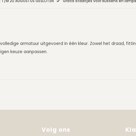
: T/M 20 AUGUSTUS GESLOTEN
Gratis staaltjes voor kussens en lam
olledige armatuur uitgevoerd in één kleur. Zowel het draad, fitti
r eigen keuze aanpassen.
Volg ons
Kl