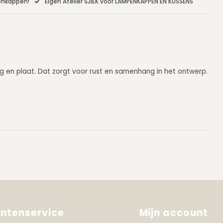
penkappen!
Eigen Atelier SJIEK voor LAMPENKAPPEN EN KUSSENS
ng en plaat. Dat zorgt voor rust en samenhang in het ontwerp.
antenservice
Mijn account