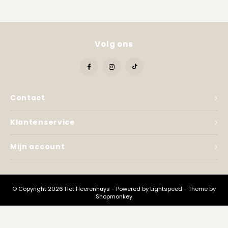
Kadobon
Volg ons
Contact
Klantenservice
Mijn account
© Copyright 2026 Het Heerenhuys - Powered by
Lightspeed
- Theme by
Shopmonkey