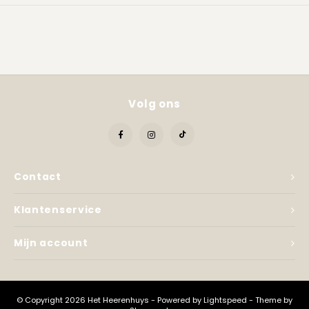
Kadobon
Volg ons
Contact
Klantenservice
Mijn account
© Copyright 2026 Het Heerenhuys - Powered by
Lightspeed
- Theme by