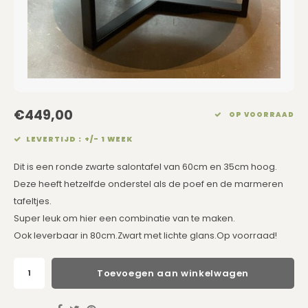
Eetkamerstoelen
Rechthoekige Lampenkappen
Kussens Roze
Kaarsen
Barkrukken
Schuine Lampenkappen
Kussens Goud
Dienbladen / Schalen
Banken
Pet Lampenkappen
Kussens Grijs
Kunstbloemen
TV Kasten
SALE Lampenkappen
Kussens Blauw
Plaids
€449,00
OP VOORRAAD
LEVERTIJD : +/- 1 WEEK
Kasten op Maat
Kussens Groen
Wand Schilderijen
Dit is een ronde zwarte salontafel van 60cm en 35cm hoog.
Kussens SALE
Zuilen
Deze heeft hetzelfde onderstel als de poef en de marmeren
tafeltjes.
Spiegels
Super leuk om hier een combinatie van te maken.
Ook leverbaar in 80cm.Zwart met lichte glans.Op voorraad!
Asleigh & Burwood
Toevoegen aan winkelwagen
Onderhoudsmiddelen