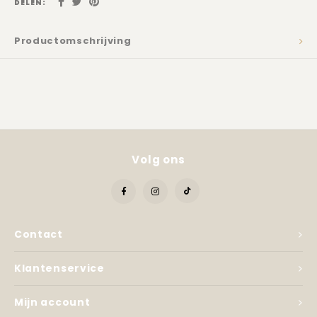
Kadobon
DELEN:
Productomschrijving
Volg ons
Contact
Klantenservice
Mijn account