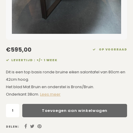
Eetkamerstoelen
Rechthoekige Lampenkappen
Kussens Roze
Kaarsen
Barkrukken
Schuine Lampenkappen
Kussens Goud
Dienbladen / Schalen
Banken
Pet Lampenkappen
Kussens Grijs
Kunstbloemen
TV Kasten
SALE Lampenkappen
Kussens Blauw
Plaids
€595,00
OP VOORRAAD
LEVERTIJD : +/- 1 WEEK
Kasten op Maat
Kussens Groen
Wand Schilderijen
Dit is een top basis ronde bruine eiken salontafel van 80cm en
Kussens SALE
Zuilen
42cm hoog.
Het blad Mat Bruin en onderstel is Brons/Bruin.
Spiegels
Onderkant 38cm.
Lees meer
Asleigh & Burwood
Toevoegen aan winkelwagen
Onderhoudsmiddelen
DELEN: