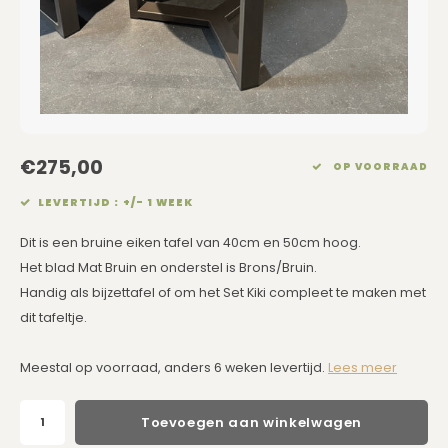
Eetkamerstoelen
Rechthoekige Lampenkappen
Kussens Roze
Kaarsen
Barkrukken
Schuine Lampenkappen
Kussens Goud
Dienbladen / Schalen
Banken
Pet Lampenkappen
Kussens Grijs
Kunstbloemen
TV Kasten
SALE Lampenkappen
Kussens Blauw
Plaids
€275,00
OP VOORRAAD
LEVERTIJD : +/- 1 WEEK
Kasten op Maat
Kussens Groen
Wand Schilderijen
Dit is een bruine eiken tafel van 40cm en 50cm hoog.
Kussens SALE
Zuilen
Het blad Mat Bruin en onderstel is Brons/Bruin.
Handig als bijzettafel of om het Set Kiki compleet te maken met
Spiegels
dit tafeltje.
Asleigh & Burwood
Meestal op voorraad, anders 6 weken levertijd.
Lees meer
Onderhoudsmiddelen
Toevoegen aan winkelwagen