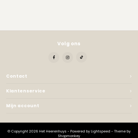
Kadobon
Volg ons
Contact
Klantenservice
Mijn account
© Copyright 2026 Het Heerenhuys - Powered by
Lightspeed
- Theme by
Shopmonkey