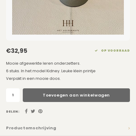
Eetkamerstoelen
Rechthoekige Lampenkappen
Kussens Roze
Kaarsen
Barkrukken
Schuine Lampenkappen
Kussens Goud
Dienbladen / Schalen
Banken
Pet Lampenkappen
Kussens Grijs
Kunstbloemen
TV Kasten
SALE Lampenkappen
Kussens Blauw
Plaids
€32,95
OP VOORRAAD
Kasten op Maat
Kussens Groen
Wand Schilderijen
Mooie afgewerkte leren onderzetters.
6 stuks. In het model Kidney. Leuke klein printje
Kussens SALE
Zuilen
Verpakt in een mooie doos.
Spiegels
Toevoegen aan winkelwagen
Asleigh & Burwood
DELEN:
Onderhoudsmiddelen
Productomschrijving