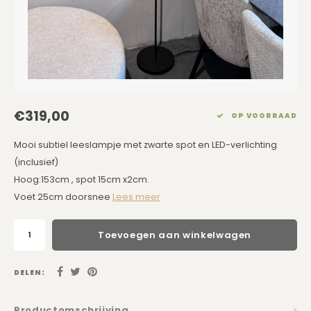
Eetkamerstoelen
Rechthoekige Lampenkappen
Kussens Roze
Kaarsen
Barkrukken
Schuine Lampenkappen
Kussens Goud
Dienbladen / Schalen
Banken
Pet Lampenkappen
Kussens Grijs
Kunstbloemen
TV Kasten
SALE Lampenkappen
Kussens Blauw
Plaids
€319,00
OP VOORRAAD
Kasten op Maat
Kussens Groen
Wand Schilderijen
Mooi subtiel leeslampje met zwarte spot en LED-verlichting
(inclusief)
Kussens SALE
Zuilen
Hoog:153cm , spot 15cm x2cm.
Voet 25cm doorsnee
Lees meer
Spiegels
Toevoegen aan winkelwagen
Asleigh & Burwood
DELEN:
Onderhoudsmiddelen
Productomschrijving