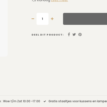
7,5 x15Hoog
Lees meer
DEEL DIT PRODUCT:
 : Woe t/m Zat 10.00 -17.00
Gratis staaltjes voor kussens en lamp