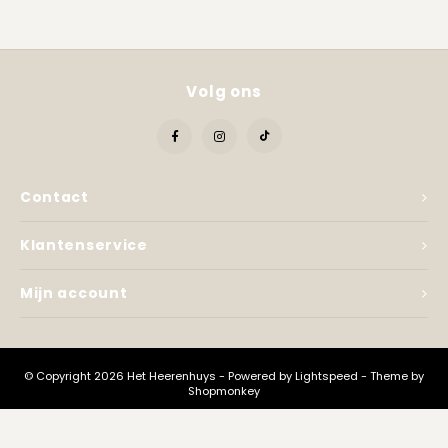
Kadobon
Volg ons
Contact
Klantenservice
Mijn account
© Copyright 2026 Het Heerenhuys - Powered by
Lightspeed
- Theme by
Shopmonkey