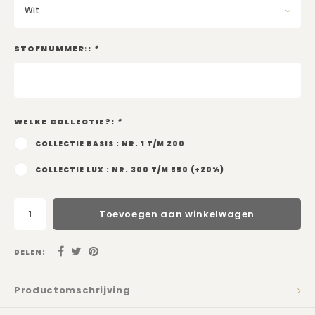
Kadobon
Wit
STOFNUMMER::
*
WELKE COLLECTIE?:
*
COLLECTIE BASIS : NR. 1 T/M 200
COLLECTIE LUX : NR. 300 T/M 550 (+20%)
Toevoegen aan winkelwagen
DELEN:
Productomschrijving