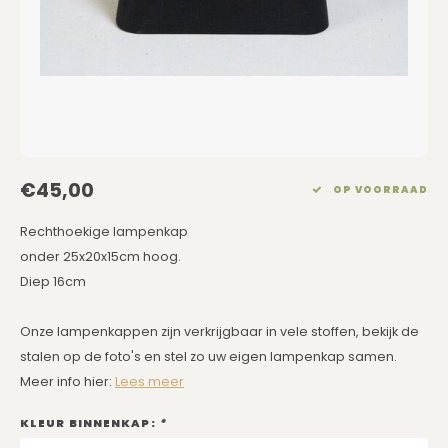
Eetkamerstoelen
Rechthoekige Lampenkappen
Kussens Roze
Kaarsen
Barkrukken
Schuine Lampenkappen
Kussens Goud
Dienbladen / Schalen
Banken
Pet Lampenkappen
Kussens Grijs
Kunstbloemen
TV Kasten
SALE Lampenkappen
Kussens Blauw
Plaids
€45,00
OP VOORRAAD
Kasten op Maat
Kussens Groen
Wand Schilderijen
Rechthoekige lampenkap
Kussens SALE
Zuilen
onder 25x20x15cm hoog.
Diep 16cm
Spiegels
Onze lampenkappen zijn verkrijgbaar in vele stoffen, bekijk de
Asleigh & Burwood
stalen op de foto's en stel zo uw eigen lampenkap samen.
Meer info hier:
Lees meer
Onderhoudsmiddelen
KLEUR BINNENKAP:
*