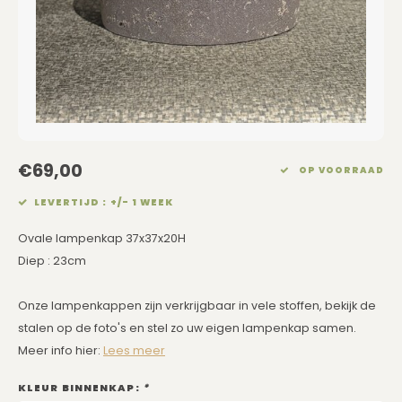
Eetkamerstoelen
Rechthoekige Lampenkappen
Kussens Roze
Kaarsen
Barkrukken
Schuine Lampenkappen
Kussens Goud
Dienbladen / Schalen
Banken
Pet Lampenkappen
Kussens Grijs
Kunstbloemen
TV Kasten
SALE Lampenkappen
Kussens Blauw
Plaids
€69,00
OP VOORRAAD
Kasten op Maat
Kussens Groen
Wand Schilderijen
LEVERTIJD : +/- 1 WEEK
Kussens SALE
Zuilen
Ovale lampenkap 37x37x20H
Diep : 23cm
Spiegels
Onze lampenkappen zijn verkrijgbaar in vele stoffen, bekijk de
Asleigh & Burwood
stalen op de foto's en stel zo uw eigen lampenkap samen.
Meer info hier:
Lees meer
Onderhoudsmiddelen
KLEUR BINNENKAP:
*