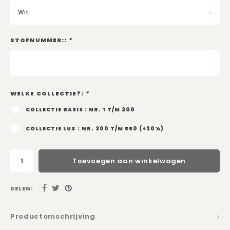
Kadobon
Wit
STOFNUMMER::
*
WELKE COLLECTIE?:
*
COLLECTIE BASIS : NR. 1 T/M 200
COLLECTIE LUX : NR. 300 T/M 550 (+20%)
Toevoegen aan winkelwagen
DELEN:
Productomschrijving