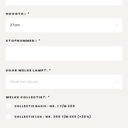
Kadobon
HOOGTE::
*
27cm
STOFNUMMER::
*
VOOR WELKE LAMP?:
*
Maak een keuze...
WELKE COLLECTIE?:
*
COLLECTIE BASIS : NR. 1 T/M 200
COLLECTIE LUX : NR. 300 T/M 550 (+20%)