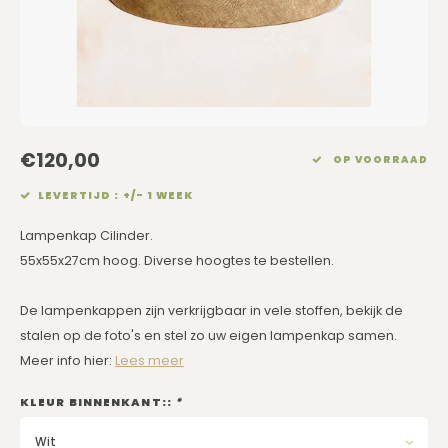
Eetkamerstoelen
Rechthoekige Lampenkappen
Kussens Roze
Kaarsen
Barkrukken
Schuine Lampenkappen
Kussens Goud
Dienbladen / Schalen
Banken
Pet Lampenkappen
Kussens Grijs
Kunstbloemen
€120,00
TV Kasten
SALE Lampenkappen
Kussens Blauw
Plaids
OP VOORRAAD
LEVERTIJD : +/- 1 WEEK
Kasten op Maat
Kussens Groen
Wand Schilderijen
Lampenkap Cilinder.
Kussens SALE
Zuilen
55x55x27cm hoog. Diverse hoogtes te bestellen.
Spiegels
De lampenkappen zijn verkrijgbaar in vele stoffen, bekijk de
stalen op de foto's en stel zo uw eigen lampenkap samen.
Asleigh & Burwood
Meer info hier:
Lees meer
KLEUR BINNENKANT::
*
Onderhoudsmiddelen
Wit