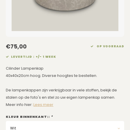
Eetkamerstoelen
Rechthoekige Lampenkappen
Kussens Roze
Kaarsen
Barkrukken
Schuine Lampenkappen
Kussens Goud
Dienbladen / Schalen
Banken
Pet Lampenkappen
Kussens Grijs
Kunstbloemen
€75,00
TV Kasten
SALE Lampenkappen
Kussens Blauw
Plaids
OP VOORRAAD
LEVERTIJD : +/- 1 WEEK
Kasten op Maat
Kussens Groen
Wand Schilderijen
Cilinder Lampenkap
Kussens SALE
Zuilen
40x40x20cm hoog. Diverse hoogtes te bestellen.
Spiegels
De lampenkappen zijn verkrijgbaar in vele stoffen, bekijk de
stalen op de foto's en stel zo uw eigen lampenkap samen.
Asleigh & Burwood
Meer info hier:
Lees meer
KLEUR BINNENKANT::
*
Onderhoudsmiddelen
Wit