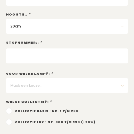
Kadobon
HOOGTE::
*
20cm
STOFNUMMER::
*
VOOR WELKE LAMP?:
*
Maak een keuze...
WELKE COLLECTIE?:
*
COLLECTIE BASIS : NR. 1 T/M 200
COLLECTIE LUX : NR. 300 T/M 550 (+20%)