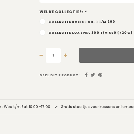
WELKE COLLECTIE?:
*
COLLECTIE BASIS : NR. 1 T/M 200
COLLECTIE LUX : NR. 300 T/M 550 (+20%)
DEEL DIT PRODUCT:
 : Woe t/m Zat 10.00 -17.00
Gratis staaltjes voor kussens en lamp