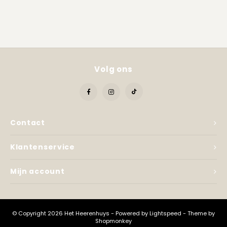
Kadobon
Volg ons
Contact
Klantenservice
Mijn account
© Copyright 2026 Het Heerenhuys - Powered by
Lightspeed
- Theme by
Shopmonkey