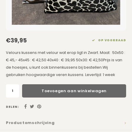
Eetkamerstoelen
Rechthoekige Lampenkappen
Kussens Roze
Kaarsen
Barkrukken
Schuine Lampenkappen
Kussens Goud
Dienbladen / Schalen
Banken
Pet Lampenkappen
Kussens Grijs
Kunstbloemen
€39,95
OP VOORRAAD
TV Kasten
SALE Lampenkappen
Kussens Blauw
Plaids
Velours kussens met velour wat erop ligt in Zwart. Maat : 50x50 :
€ 45,- 45x45 : € 42,50 40x40 : € 39,95 50x30: € 42,50Prijs is van
Kasten op Maat
Kussens Groen
Wand Schilderijen
de hoesjes, u kunt ook binnenkussens bij bestellen.Wij
gebruiken hoogwaardige veren kussens. Levertijd: 1 week
Kussens SALE
Zuilen
Spiegels
Toevoegen aan winkelwagen
Asleigh & Burwood
DELEN:
Onderhoudsmiddelen
Productomschrijving