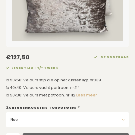
Eetkamerstoelen
Rechthoekige Lampenkappen
Kussens Roze
Kaarsen
Barkrukken
Schuine Lampenkappen
Kussens Goud
Dienbladen / Schalen
Banken
Pet Lampenkappen
Kussens Grijs
Kunstbloemen
TV Kasten
SALE Lampenkappen
Kussens Blauw
Plaids
€127,50
OP VOORRAAD
Kasten op Maat
Kussens Groen
Wand Schilderijen
LEVERTIJD : +/- 1 WEEK
Kussens SALE
Zuilen
1x 50x50: Velours stip die op het kussen ligt. nr339
1x 40x40: Velours vacht partroon. nr.114
Spiegels
1x 50x30: Velours met patroon. nr.112
Lees meer
Asleigh & Burwood
3X BINNENKUSSENS TOEVOEGEN:
*
Nee
Onderhoudsmiddelen