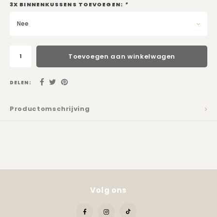
Kadobon
3X BINNENKUSSENS TOEVOEGEN:
*
Nee
Toevoegen aan winkelwagen
DELEN:
Productomschrijving
Volg ons