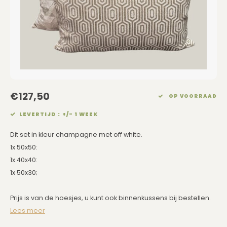
Eetkamerstoelen
Rechthoekige Lampenkappen
Kussens Roze
Kaarsen
Barkrukken
Schuine Lampenkappen
Kussens Goud
Dienbladen / Schalen
Banken
Pet Lampenkappen
Kussens Grijs
Kunstbloemen
TV Kasten
SALE Lampenkappen
Kussens Blauw
Plaids
€127,50
OP VOORRAAD
Kasten op Maat
Kussens Groen
Wand Schilderijen
LEVERTIJD : +/- 1 WEEK
Kussens SALE
Zuilen
Dit set in kleur champagne met off white.
1x 50x50:
Spiegels
1x 40x40:
1x 50x30;
Asleigh & Burwood
Prijs is van de hoesjes, u kunt ook binnenkussens bij bestellen.
Onderhoudsmiddelen
Lees meer