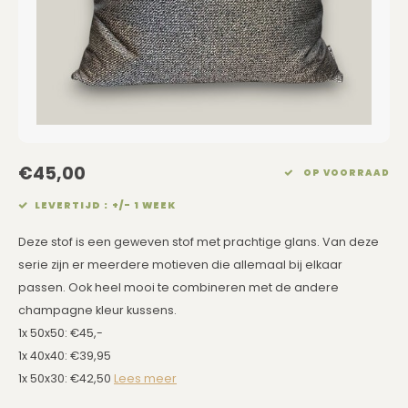
Eetkamerstoelen
Rechthoekige Lampenkappen
Kussens Roze
Kaarsen
Barkrukken
Schuine Lampenkappen
Kussens Goud
Dienbladen / Schalen
Banken
Pet Lampenkappen
Kussens Grijs
Kunstbloemen
TV Kasten
SALE Lampenkappen
Kussens Blauw
Plaids
€45,00
OP VOORRAAD
Kasten op Maat
Kussens Groen
Wand Schilderijen
LEVERTIJD : +/- 1 WEEK
Kussens SALE
Zuilen
Deze stof is een geweven stof met prachtige glans. Van deze
serie zijn er meerdere motieven die allemaal bij elkaar
Spiegels
passen. Ook heel mooi te combineren met de andere
champagne kleur kussens.
Asleigh & Burwood
1x 50x50: €45,-
1x 40x40: €39,95
Onderhoudsmiddelen
1x 50x30: €42,50
Lees meer