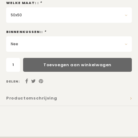
Kadobon
WELKE MAAT: :
*
50x50
BINNENKUSSEN::
*
Nee
Toevoegen aan winkelwagen
DELEN:
Productomschrijving