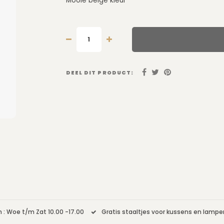
Mooie beige kleur
DEEL DIT PRODUCT:
 : Woe t/m Zat 10.00 -17.00
Gratis staaltjes voor kussens en lamp