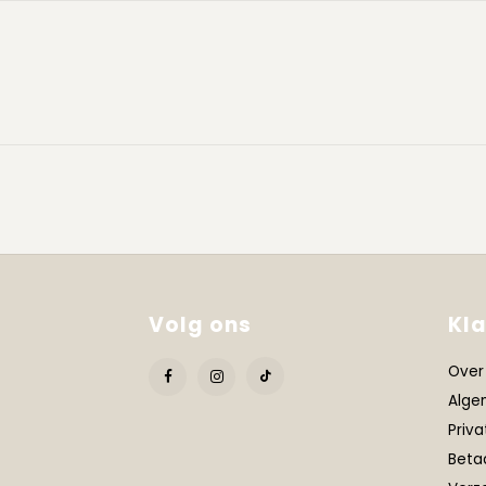
Volg ons
Kl
Over
Alge
Priva
Beta