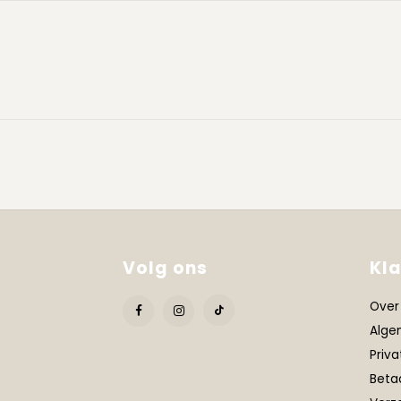
Volg ons
Kl
Over
Alge
Priva
Beta