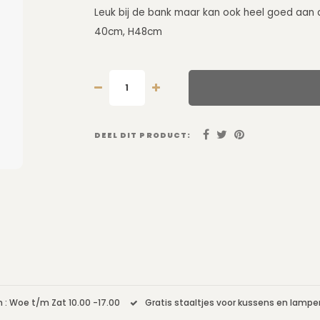
Leuk bij de bank maar kan ook heel goed aan 
40cm, H48cm
DEEL DIT PRODUCT:
 : Woe t/m Zat 10.00 -17.00
Gratis staaltjes voor kussens en lamp