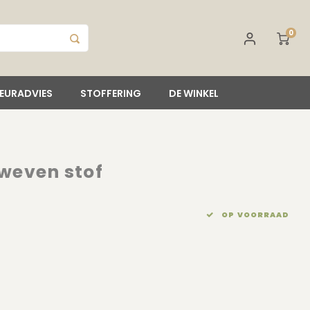
0
IEURADVIES
STOFFERING
DE WINKEL
weven stof
OP VOORRAAD