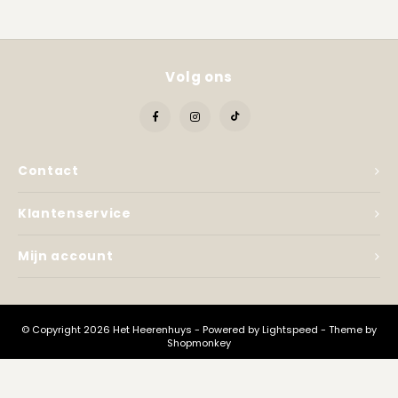
Kadobon
Volg ons
Contact
Klantenservice
Mijn account
© Copyright 2026 Het Heerenhuys - Powered by
Lightspeed
- Theme by
Shopmonkey