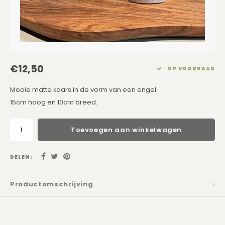
Eetkamerstoelen
Rechthoekige Lampenkappen
Kussens Roze
Kaarsen
Barkrukken
Schuine Lampenkappen
Kussens Goud
Dienbladen / Schalen
Banken
Pet Lampenkappen
Kussens Grijs
Kunstbloemen
€12,50
OP VOORRAAD
TV Kasten
SALE Lampenkappen
Kussens Blauw
Plaids
Mooie matte kaars in de vorm van een engel.
15cm hoog en 10cm breed.
Kasten op Maat
Kussens Groen
Wand Schilderijen
Kussens SALE
Zuilen
Toevoegen aan winkelwagen
Spiegels
DELEN:
Asleigh & Burwood
Productomschrijving
Onderhoudsmiddelen