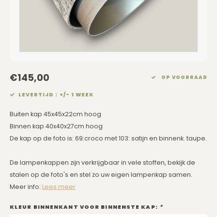
Eetkamerstoelen
Rechthoekige Lampenkappen
Kussens Roze
Kaarsen
Barkrukken
Schuine Lampenkappen
Kussens Goud
Dienbladen / Schalen
Banken
Pet Lampenkappen
Kussens Grijs
Kunstbloemen
€145,00
TV Kasten
SALE Lampenkappen
Kussens Blauw
Plaids
OP VOORRAAD
LEVERTIJD : +/- 1 WEEK
Kasten op Maat
Kussens Groen
Wand Schilderijen
Buiten kap 45x45x22cm hoog
Kussens SALE
Zuilen
Binnen kap 40x40x27cm hoog
De kap op de foto is: 69:croco met 103: satijn en binnenk. taupe.
Spiegels
De lampenkappen zijn verkrijgbaar in vele stoffen, bekijk de
Asleigh & Burwood
stalen op de foto's en stel zo uw eigen lampenkap samen.
Meer info:
Lees meer
Onderhoudsmiddelen
KLEUR BINNENKANT VOOR BINNENSTE KAP:
*