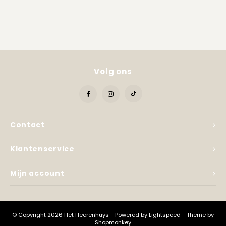
Kadobon
Volg ons
Contact
Klantenservice
Mijn account
© Copyright 2026 Het Heerenhuys - Powered by
Lightspeed
- Theme by
Shopmonkey