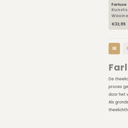
Farluce
Kunsts
Waxine
10x8c
€32,95
Far
De theelic
proces ge
door het w
Als grond
theelicht