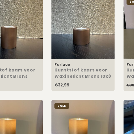
SA
Farluce
Far
tof kaars voor
Kunststof kaars voor
Ku
licht Brons
Waxinelicht Brons 10x8
Wa
Ch
€32,95
€38
SALE