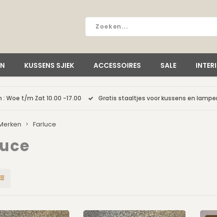
EN
KUSSENS SJIEK
ACCESSOIRES
SALE
INTER
 : Woe t/m Zat 10.00 -17.00
Gratis staaltjes voor kussens en lamp
Merken
Farluce
luce