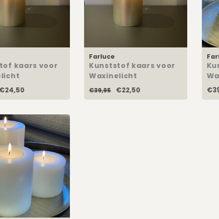
Farluce
Far
tof kaars voor
Kunststof kaars voor
Ku
licht
Waxinelicht
Wa
agne
Champagne
10
€24,50
€22,50
€39
€39,95