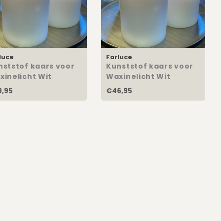
luce
Farluce
nststof kaars voor
Kunststof kaars voor
xinelicht Wit
Waxinelicht Wit
x12cm
10x15cm
,95
€46,95