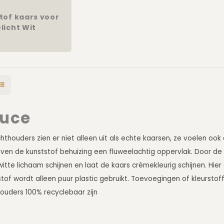
tof kaars voor
licht Wit
m
luce
hthouders zien er niet alleen uit als echte kaarsen, ze voelen ook
ven de kunststof behuizing een fluweelachtig oppervlak. Door d
itte lichaam schijnen en laat de kaars crèmekleurig schijnen. Hier 
stof wordt alleen puur plastic gebruikt. Toevoegingen of kleursto
houders 100% recyclebaar zijn