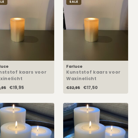
LE
SALE
luce
Farluce
nststof kaars voor
Kunststof kaars voor
xinelicht
Waxinelicht
ampagne
Champagne
€19,95
€17,50
,95
€32,95