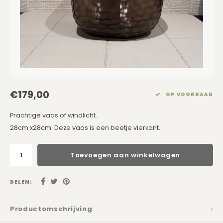
Eetkamerstoelen
Rechthoekige Lampenkappen
Kussens Roze
Kaarsen
Barkrukken
Schuine Lampenkappen
Kussens Goud
Dienbladen / Schalen
Banken
Pet Lampenkappen
Kussens Grijs
Kunstbloemen
TV Kasten
SALE Lampenkappen
Kussens Blauw
Plaids
€179,00
OP VOORRAAD
Kasten op Maat
Kussens Groen
Wand Schilderijen
Prachtige vaas of windlicht.
Kussens SALE
Zuilen
28cm x28cm. Deze vaas is een beetje vierkant.
Spiegels
Toevoegen aan winkelwagen
Asleigh & Burwood
DELEN:
Onderhoudsmiddelen
Productomschrijving