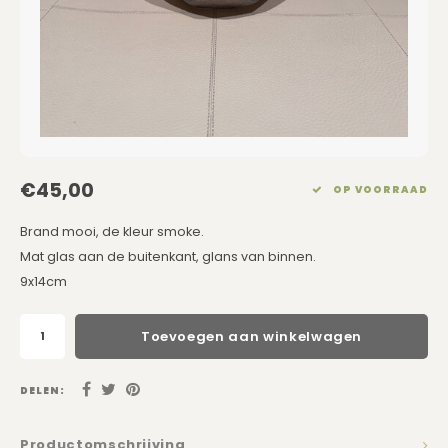
Eetkamerstoelen
Rechthoekige Lampenkappen
Kussens Roze
Kaarsen
Barkrukken
Schuine Lampenkappen
Kussens Goud
Dienbladen / Schalen
Banken
Pet Lampenkappen
Kussens Grijs
Kunstbloemen
TV Kasten
SALE Lampenkappen
Kussens Blauw
Plaids
€45,00
OP VOORRAAD
Kasten op Maat
Kussens Groen
Wand Schilderijen
Brand mooi, de kleur smoke.
Kussens SALE
Zuilen
Mat glas aan de buitenkant, glans van binnen.
9x14cm
Spiegels
Toevoegen aan winkelwagen
Asleigh & Burwood
DELEN:
Onderhoudsmiddelen
Productomschrijving