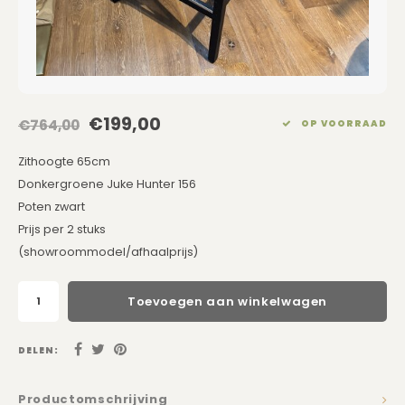
Eetkamerstoelen
Rechthoekige Lampenkappen
Kussens Roze
Kaarsen
Barkrukken
Schuine Lampenkappen
Kussens Goud
Dienbladen / Schalen
Banken
Pet Lampenkappen
Kussens Grijs
Kunstbloemen
€199,00
€764,00
OP VOORRAAD
TV Kasten
SALE Lampenkappen
Kussens Blauw
Plaids
Zithoogte 65cm
Donkergroene Juke Hunter 156
Kasten op Maat
Kussens Groen
Wand Schilderijen
Poten zwart
Prijs per 2 stuks
Kussens SALE
Zuilen
(showroommodel/afhaalprijs)
Spiegels
Toevoegen aan winkelwagen
Asleigh & Burwood
DELEN:
Onderhoudsmiddelen
Productomschrijving