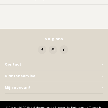
Kadobon
Volg ons
Contact
Klantenservice
Mijn account
© Copyright 2026 Het Heerenhuys - Powered by
Lightspeed
- Theme by